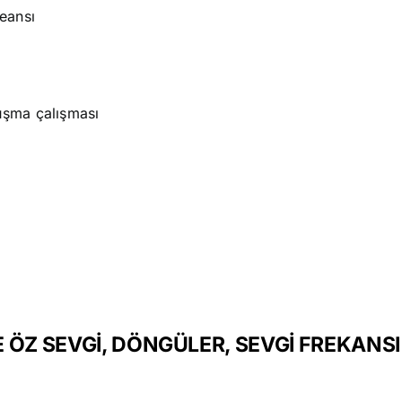
eansı
luşma çalışması
 VE ÖZ SEVGİ, DÖNGÜLER, SEVGİ FREKANS