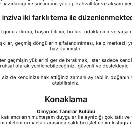
nle hazırladığı ve sunumunu yaptığı kahvaltılar ve akşam y
 inziva iki farklı tema ile düzenlenmekted
l gücü artırma, başarı bilinci, bolluk, odaklanma ve yaşa
işkiler, geçmiş döngülerin şifalandırılması, kalp merkezli
hazırlanmıştır.
ster geçmişin yüklerini geride bırakmak, ister sadece kendi
ruhsal olarak yenilenebileceğiniz, güvenli ve destekleyici
a siz de kendinize hak ettiğiniz zamanı ayırabilir, doğanı
atabilirsiniz.
Konaklama
Olmypos Tanırlar Kulübü
tılımcıların muhteşem duygular ile ayrıldığı çok tatlı ve 
un muhtelem ormanları arasında saklı bu işletmenin Instagr