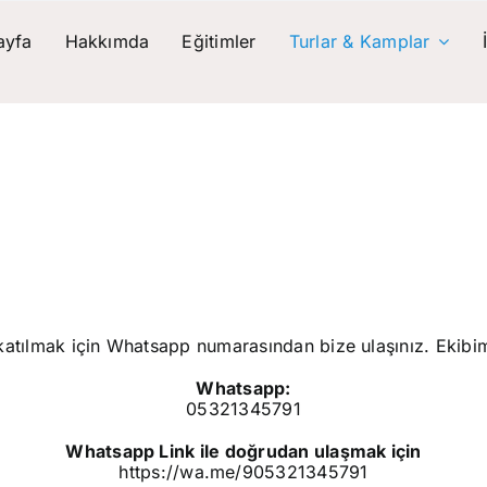
ayfa
Hakkımda
Eğitimler
Turlar & Kamplar
Antalya Farkındalık Kampı
1.GRUP
-27 EYLÜL (İÇSEL GÜCÜ ARTTIRMA, BAŞARI, ODAKL
2.GRUP
2-3-4 EKİM (İLİŞKİLER VE ÖZ SEVGİ, DÖNGÜLER)
katılmak için Whatsapp numarasından bize ulaşınız. Ekibim 
Whatsapp:
05321345791
Whatsapp Link ile doğrudan ulaşmak için
https://wa.me/905321345791