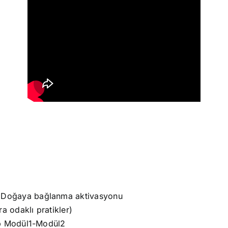
INMA, İÇSEL GÜCÜ ARTTIRMA, BAŞARI, 
 Doğaya bağlanma aktivasyonu
a odaklı pratikler)
op Modül1-Modül2