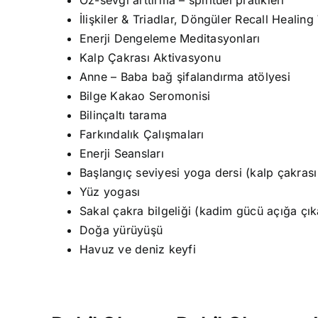
Öz-sevgi arttırma – spiritüel pratikleri
İlişkiler & Triadlar, Döngüler Recall Heali
Enerji Dengeleme Meditasyonları
Kalp Çakrası Aktivasyonu
Anne – Baba bağ şifalandırma atölyesi
Bilge Kakao Seromonisi
Bilinçaltı tarama
Farkındalık Çalışmaları
Enerji Seansları
Başlangıç seviyesi yoga dersi (kalp çakrası 
Yüz yogası
Sakal çakra bilgeliği (kadim gücü açığa çı
Doğa yürüyüşü
Havuz ve deniz keyfi