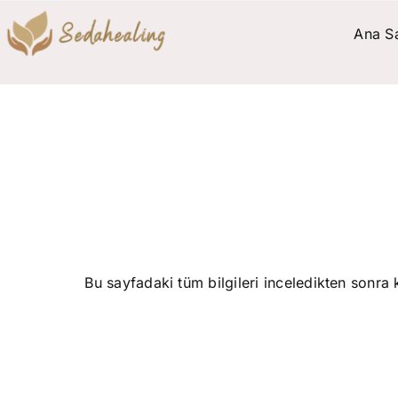
Skip
Ana S
to
content
25-26
Bu sayfadaki tüm bilgileri inceledikten sonra 