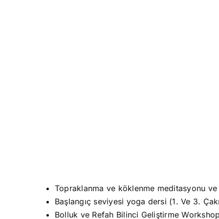
25-26-27 EYLÜL (AR
Topraklanma ve köklenme meditasyonu ve
Başlangıç seviyesi yoga dersi (1. Ve 3. Çakr
Bolluk ve Refah Bilinci Geliştirme Worksh