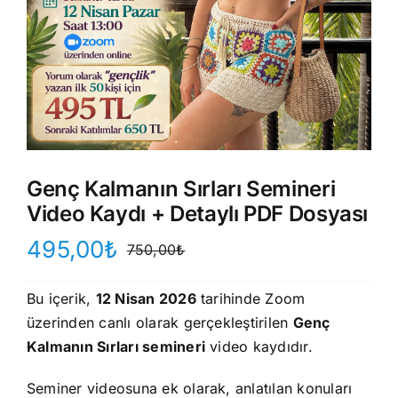
Genç Kalmanın Sırları Semineri
Video Kaydı + Detaylı PDF Dosyası
495,00
₺
750,00
₺
Orijinal
Şu
fiyat:
andaki
Bu içerik,
12 Nisan 2026
tarihinde Zoom
750,00₺.
fiyat:
üzerinden canlı olarak gerçekleştirilen
Genç
495,00₺.
Kalmanın Sırları semineri
video kaydıdır.
Seminer videosuna ek olarak, anlatılan konuları